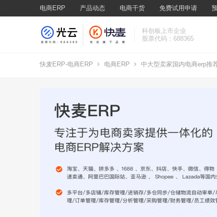
电商ERP
产品动态
电商干货
免费试用申请
科创板上市企业
股票代码：688365
快麦ERP-电商ERP
电商ERP
中大型卖家国内电商erp推