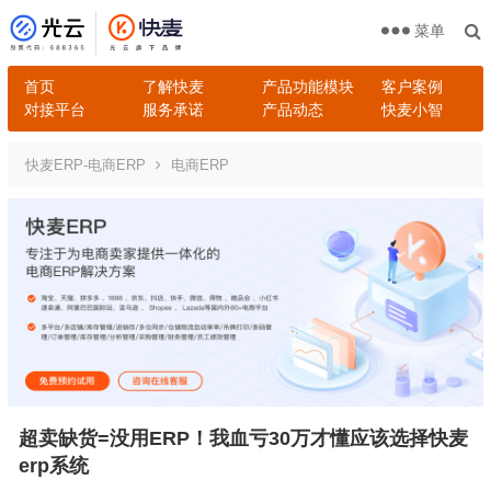
菜单
首页
了解快麦
产品功能模块
客户案例
对接平台
服务承诺
产品动态
快麦小智
快麦ERP-电商ERP
电商ERP
超卖缺货=没用ERP！我血亏30万才懂应该选择快麦
erp系统