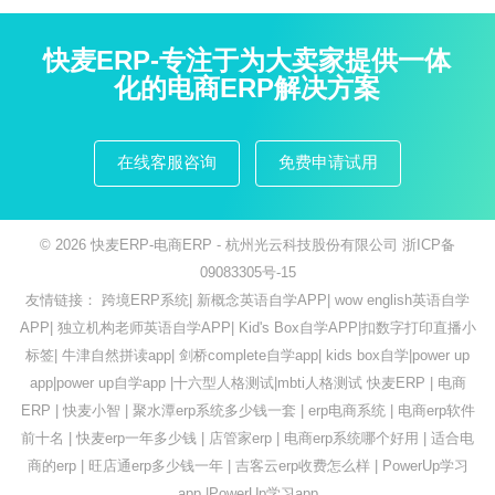
快麦ERP-专注于为大卖家提供一体
化的电商ERP解决方案
在线客服咨询
免费申请试用
© 2026
快麦ERP-电商ERP
- 杭州光云科技股份有限公司
浙ICP备
09083305号-15
友情链接：
跨境ERP系统
|
新概念英语自学APP
|
wow english英语自学
APP
|
独立机构老师英语自学APP
|
Kid's Box自学APP
|
扣数字打印直播小
标签
|
牛津自然拼读app
|
剑桥complete自学app
|
kids box自学
|
power up
app
|
power up自学app
|
十六型人格测试
|
mbti人格测试
快麦ERP
|
电商
ERP
|
快麦小智
|
聚水潭erp系统多少钱一套
|
erp电商系统
|
电商erp软件
前十名
|
快麦erp一年多少钱
|
店管家erp
|
电商erp系统哪个好用
|
适合电
商的erp
|
旺店通erp多少钱一年
|
吉客云erp收费怎么样
|
PowerUp学习
app
|
PowerUp学习app