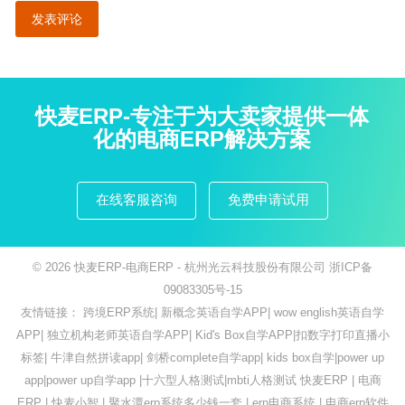
快麦ERP-专注于为大卖家提供一体
化的电商ERP解决方案
在线客服咨询
免费申请试用
© 2026
快麦ERP-电商ERP
- 杭州光云科技股份有限公司
浙ICP备
09083305号-15
友情链接：
跨境ERP系统
|
新概念英语自学APP
|
wow english英语自学
APP
|
独立机构老师英语自学APP
|
Kid's Box自学APP
|
扣数字打印直播小
标签
|
牛津自然拼读app
|
剑桥complete自学app
|
kids box自学
|
power up
app
|
power up自学app
|
十六型人格测试
|
mbti人格测试
快麦ERP
|
电商
ERP
|
快麦小智
|
聚水潭erp系统多少钱一套
|
erp电商系统
|
电商erp软件