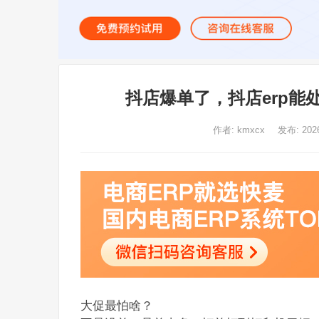
抖店爆单了，抖店erp能
作者:
kmxcx
发布: 20
大促最怕啥？