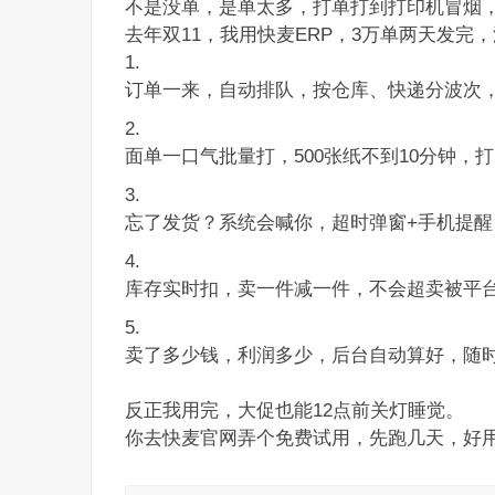
不是没单，是单太多，打单打到打印机冒烟
去年双11，我用快麦ERP，3万单两天发完
订单一来，自动排队，按仓库、快递分波次
面单一口气批量打，500张纸不到10分钟，
忘了发货？系统会喊你，超时弹窗+手机提醒
库存实时扣，卖一件减一件，不会超卖被平
卖了多少钱，利润多少，后台自动算好，随
反正我用完，大促也能12点前关灯睡觉。
你去快麦官网弄个免费试用，先跑几天，好