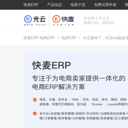
电商ERP
产品动态
电商干货
免费试用申请
科创板上市企业
股票代码：688365
快麦ERP-电商ERP
电商ERP
抖店爆单了，抖店erp能处