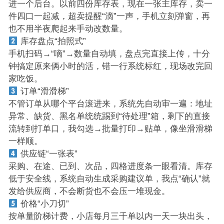
进一个后台。以前四份库存表，现在一张主库存，卖一
件四口一起减，超卖提醒“滴”一声，手机立刻弹窗，再
也不用半夜爬起来手动改数量。
库存盘点“拍照式”
手机扫码→“嘀”→数量自动填，盘点完直接上传，十分
钟搞定原来俩小时的活，错一行系统标红，现场改完回
家吃饭。
订单“滑滑梯”
不管订单从哪个平台滚进来，系统先自动审一遍：地址
异常、缺货、黑名单统统踢到“待处理”箱，剩下的直接
流转到打单口，我勾选→批量打印→贴单，像坐滑滑梯
一样顺。
供应链“一张表”
采购、在途、已到、次品，四格进度条一眼看清。库存
低于安全线，系统自动生成采购建议单，我点“确认”就
发给供应商，不会断货也不会压一堆现金。
价格“小刀切”
按单量阶梯计费，小店每月三千单以内一天一块出头，