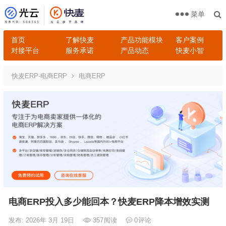
菜单
首页
了解快麦
产品功能模块
客户案例
对接平台
服务承诺
产品动态
快麦小智
快麦ERP-电商ERP
电商ERP
电商ERP投入多少能回本？快麦ERP降本增效实测
发布: 2026年 3月 19日
357
阅读
0
评论