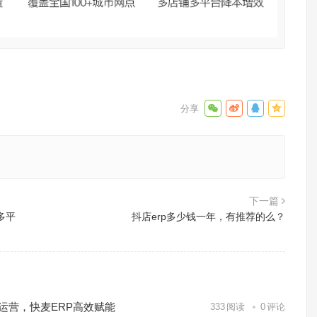
下一篇
多平
抖店erp多少钱一年，有推荐的么？
化运营，快麦ERP高效赋能
333
阅读
0
评论