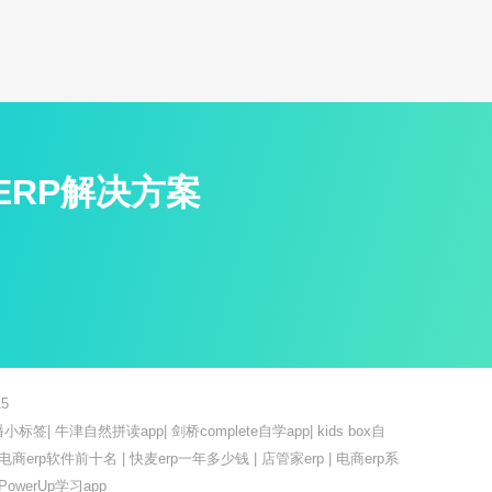
ERP解决方案
5
播小标签
|
牛津自然拼读app
|
剑桥complete自学app
|
kids box自
电商erp软件前十名
|
快麦erp一年多少钱
|
店管家erp
|
电商erp系
PowerUp学习app