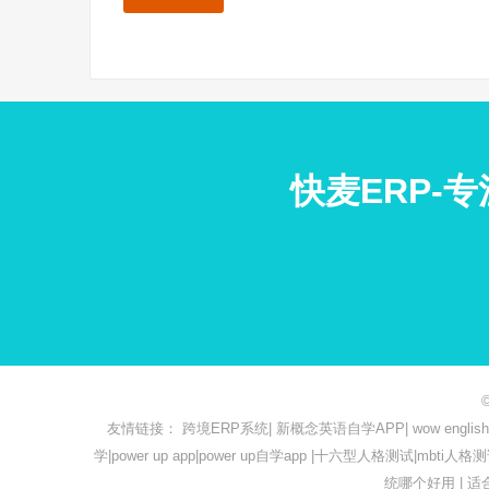
快麦ERP-
友情链接：
跨境ERP系统
|
新概念英语自学APP
|
wow engl
学
|
power up app
|
power up自学app
|
十六型人格测试
|
mbti人格
统哪个好用
|
适