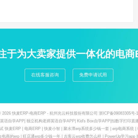
专注于为大卖家提供一体化的电商
在线客服咨询
免费申请试用
© 2026
快麦ERP-电商ERP
- 杭州光云科技股份有限公司
浙ICP备09083305号-1
ish英语自学APP
|
独立机构老师英语自学APP
|
Kid's Box自学APP
|
扣数字打印直
测试
快麦ERP
|
电商ERP
|
快麦小智
|
聚水潭erp系统多少钱一套
|
erp电商系统
|
合电商的erp
|
旺店通erp多少钱一年
|
吉客云erp收费怎么样
|
PowerUp学习app
|