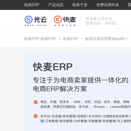
电商ERP
产品动态
电商干货
免费试用申请
科创板上市企业
股票代码：688365
快麦ERP-电商ERP
电商ERP
做淘宝真的需要做erp吗？