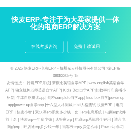
快麦ERP-专注于为大卖家提供一体
化的电商ERP解决方案
在线客服咨询
免费申请试用
© 2026
快麦ERP-电商ERP
- 杭州光云科技股份有限公司
浙ICP备
09083305号-15
友情链接：
跨境ERP系统
|
新概念英语自学APP
|
wow english英语自学
APP
|
独立机构老师英语自学APP
|
Kid's Box自学APP
|
扣数字打印直播小
标签
|
牛津自然拼读app
|
剑桥complete自学app
|
kids box自学
|
power up
app
|
power up自学app
|
十六型人格测试
|
mbti人格测试
快麦ERP
|
电商
ERP
|
快麦小智
|
聚水潭erp系统多少钱一套
|
erp电商系统
|
电商erp软件
前十名
|
快麦erp一年多少钱
|
店管家erp
|
电商erp系统哪个好用
|
适合电
商的erp
|
旺店通erp多少钱一年
|
吉客云erp收费怎么样
|
PowerUp学习