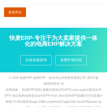
快麦ERP-专注于为大卖家提供一体
化的电商ERP解决方案
在线客服咨询
免费申请试用
© 2026
快麦ERP-电商ERP
- 杭州光云科技股份有限公司
浙ICP备
09083305号-15
友情链接：
跨境ERP系统
|
新概念英语自学APP
|
wow english英语自学
APP
|
独立机构老师英语自学APP
|
Kid's Box自学APP
|
扣数字打印直播小
标签
|
牛津自然拼读app
|
剑桥complete自学app
|
kids box自学
|
power up