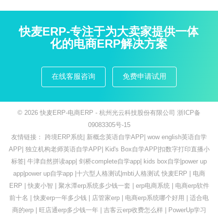
快麦ERP-专注于为大卖家提供一体
化的电商ERP解决方案
在线客服咨询
免费申请试用
© 2026
快麦ERP-电商ERP
- 杭州光云科技股份有限公司
浙ICP备
09083305号-15
友情链接：
跨境ERP系统
|
新概念英语自学APP
|
wow english英语自学
APP
|
独立机构老师英语自学APP
|
Kid's Box自学APP
|
扣数字打印直播小
标签
|
牛津自然拼读app
|
剑桥complete自学app
|
kids box自学
|
power up
app
|
power up自学app
|
十六型人格测试
|
mbti人格测试
快麦ERP
|
电商
ERP
|
快麦小智
|
聚水潭erp系统多少钱一套
|
erp电商系统
|
电商erp软件
前十名
|
快麦erp一年多少钱
|
店管家erp
|
电商erp系统哪个好用
|
适合电
商的erp
|
旺店通erp多少钱一年
|
吉客云erp收费怎么样
|
PowerUp学习